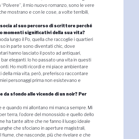
n “Polvere”, il mio nuovo romanzo, sono le vere
che mostrano e con le cose, a volte terribili,
ssocia al suo percorso di scrittore perché
o momenti significativi della sua vita?
oda lungo il Po, quella che raccoglie i quartieri
so in parte sono diventati chic, dove
ntari hanno lasciato il posto ad antiquari,
 bar eleganti. Io ho passato una vita in questi
ponti. Ho molti ricordi e mi piace ambientare
 della mia vita, però, preferisco raccontare
 i miei personaggi prima non esistevano e
e da sfondo alle vicende di un noir? Per
bene e quando mi allontano mi manca sempre. Mi
ce per terra, l’odore del monossido e quello dello
e ha tante altre che ne fanno il luogo ideale
lunghe che sfociano in aperture magistrali,
il fiume, che nasconde, più che rivelare e che