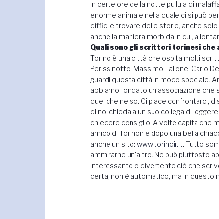
in certe ore della notte pullula di malaffa
enorme animale nella quale ci si può pe
difficile trovare delle storie, anche sol
anche la maniera morbida in cui, allontan
Quali sono gli scrittori torinesi che
Torino è una città che ospita molti scri
Perissinotto, Massimo Tallone, Carlo De F
guardi questa città in modo speciale. Ann
abbiamo fondato un’associazione che si 
quel che ne so. Ci piace confrontarci, dis
di noi chieda a un suo collega di leggere
chiedere consiglio. A volte capita che me
amico di Torinoir e dopo una bella chiac
anche un sito:
www.torinoir.it
. Tutto so
ammirarne un’altro. Ne può piuttosto app
interessante o divertente ciò che scrive
certa; non è automatico, ma in questo 