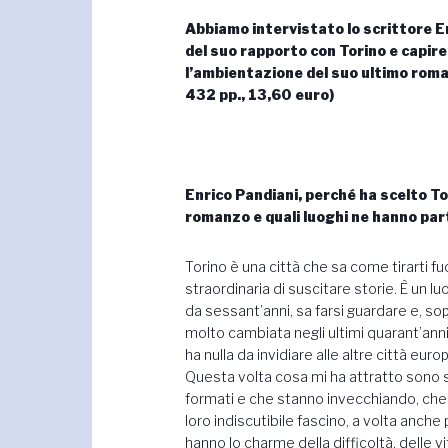
Abbiamo intervistato lo scrittore En
del suo rapporto con Torino e capire
l’ambientazione del suo ultimo roman
432 pp., 13,60 euro)
Enrico Pandiani, perché ha scelto T
romanzo e quali luoghi ne hanno par
Torino è una città che sa come tirarti fuo
straordinaria di suscitare storie. È un l
da sessant’anni, sa farsi guardare e, sop
molto cambiata negli ultimi quarant’anni,
ha nulla da invidiare alle altre città eu
Questa volta cosa mi ha attratto sono st
formati e che stanno invecchiando, che
loro indiscutibile fascino, a volta anch
hanno lo charme della difficoltà, delle 