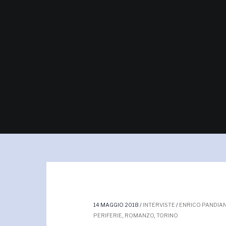
Navigazione
articoli
14 MAGGIO 2018
/
INTERVISTE
/
ENRICO PANDIAN
PERIFERIE
,
ROMANZO
,
TORINO