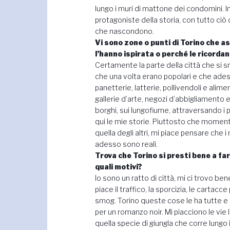
lungo i muri di mattone dei condomini. I
protagoniste della storia, con tutto ciò 
che nascondono.
Vi sono zone o punti di Torino che a
l’hanno ispirata o perché le ricordan
Certamente la parte della città che si sn
che una volta erano popolari e che ades
panetterie, latterie, pollivendoli e alime
gallerie d’arte, negozi d’abbigliamento e
borghi, sui lungofiume, attraversando i 
qui le mie storie. Piuttosto che momenti
quella degli altri, mi piace pensare che
adesso sono reali.
Trova che Torino si presti bene a far
quali motivi?
Io sono un ratto di città, mi ci trovo 
piace il traffico, la sporcizia, le cartac
smog. Torino queste cose le ha tutte e n
per un romanzo noir. Mi piacciono le vie 
quella specie di giungla che corre lungo 