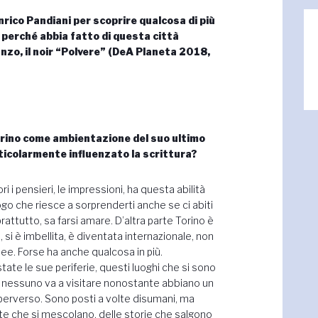
rico Pandiani per scoprire qualcosa di più
 perché abbia fatto di questa città
zo, il noir
“Polvere” (DeA Planeta 2018,
orino come ambientazione del suo ultimo
ticolarmente influenzato la scrittura?
ri i pensieri, le impressioni, ha questa abilità
uogo che riesce a sorprenderti anche se ci abiti
rattutto, sa farsi amare. D’altra parte Torino è
 si è imbellita, è diventata internazionale, non
ropee. Forse ha anche qualcosa in più.
ate le sue periferie, questi luoghi che si sono
 nessuno va a visitare nonostante abbiano un
e perverso. Sono posti a volte disumani, ma
vite che si mescolano, delle storie che salgono