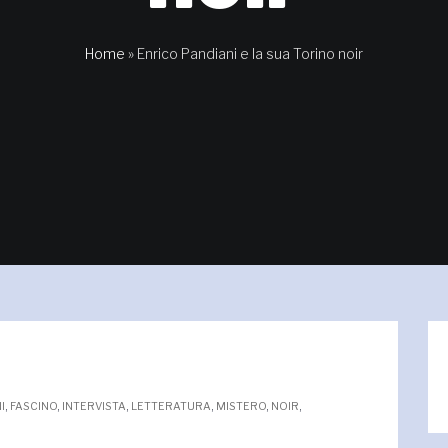
Home
»
Enrico Pandiani e la sua Torino noir
I
,
FASCINO
,
INTERVISTA
,
LETTERATURA
,
MISTERO
,
NOIR
,