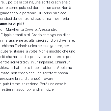
re. E poi c’è la collina, una sorta di schiena di
rdere come pulci sul dorso di un cane. Non è
o guardando le persone. Di Torino mi piace
andosi dal centro, si trasforma in periferia.
 ammira di più?
ttori, Margherita Oggero, Alessandro
ilippis e tanti altri. Credo che ognuno di noi
i fa, assieme ad altri dieci scrittori di genere,
chiama Torinoir, unica nel suo genere, per
cutere, litigare, a volte. Non è insolito che uno
 ciò che ha scritto, per avere un parere o per
ntre scrivi ti trovi in un’impasse. Chiami un
chierata, hai risolto il tuo problema. Abbiamo
mmato, non credo che uno scrittore possa
rezzare la scrittura, può trovare
, può trarne ispirazione. Però una cosa è
mestiere nascono grandi amicizie.