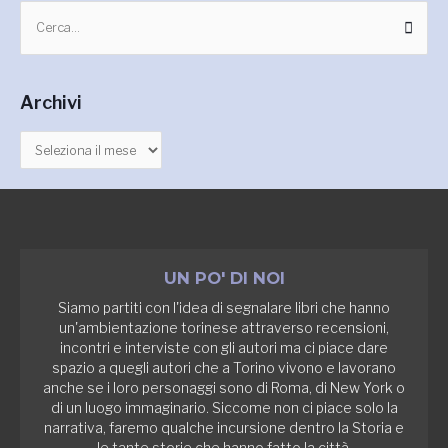
A
C
r
e
c
r
h
Archivi
c
i
a
v
:
i
UN PO' DI NOI
Siamo partiti con l'idea di segnalare libri che hanno
un'ambientazione torinese attraverso recensioni,
incontri e interviste con gli autori ma ci piace dare
spazio a quegli autori che a Torino vivono e lavorano
anche se i loro personaggi sono di Roma, di New York o
di un luogo immaginario. Siccome non ci piace solo la
narrativa, faremo qualche incursione dentro la Storia e
le tante storie che hanno fatto la città.