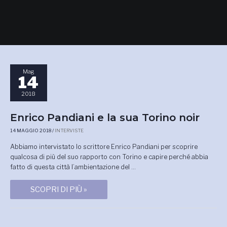
Mag
14
2018
ENRICO
Enrico Pandiani e la sua Torino noir
PANDIANI
E
14 MAGGIO 2018
/
INTERVISTE
LA
SUA
Abbiamo intervistato lo scrittore Enrico Pandiani per scoprire
TORINO
NOIR
qualcosa di più del suo rapporto con Torino e capire perché abbia
fatto di questa città l’ambientazione del …
SCOPRI DI PIÙ »