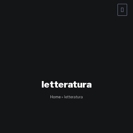
Vai
Men
al
contenuto
princ
letteratura
Home
»
letteratura