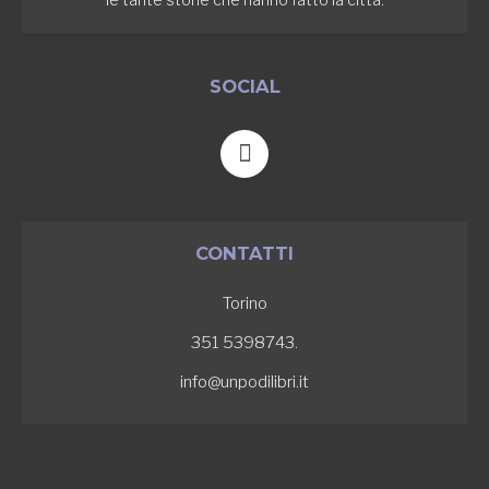
SOCIAL
F
a
c
e
b
CONTATTI
o
o
Torino
k
-
351 5398743.
f
info@unpodilibri.it