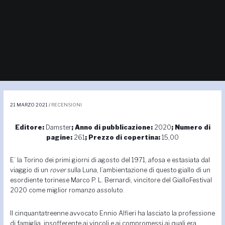
Navigazione
articoli
21 MARZO 2021
/
RECENSIONI
Editore:
Damster
; Anno di pubblicazione:
2020
; Numero di
pagine:
261
; Prezzo di copertina:
15,00
E’ la Torino dei primi giorni di agosto del 1971, afosa e estasiata dal
viaggio di un
rover
sulla Luna, l’ambientazione di questo giallo di un
esordiente torinese Marco P. L. Bernardi, vincitore del GialloFestival
2020 come miglior romanzo assoluto.
Il cinquantatreenne avvocato Ennio Alfieri ha lasciato la professione
di famiglia, insofferente ai vincoli e ai compromessi ai quali era