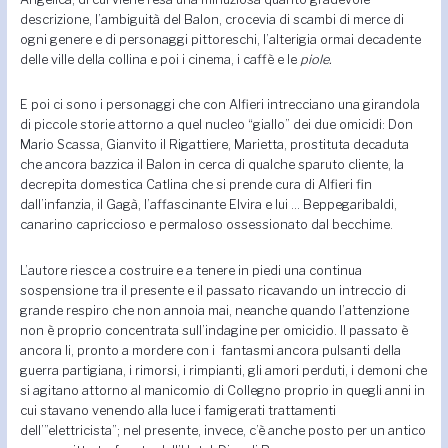
descrizione, l’ambiguità del Balon, crocevia di scambi di merce di
ogni genere e di personaggi pittoreschi, l’alterigia ormai decadente
delle ville della collina e poi i cinema, i caffè e le
piole.
E poi ci sono i personaggi che con Alfieri intrecciano una girandola
di piccole storie attorno a quel nucleo “giallo” dei due omicidi: Don
Mario Scassa, Gianvito il Rigattiere, Marietta, prostituta decaduta
che ancora bazzica il Balon in cerca di qualche sparuto cliente, la
decrepita domestica Catlina che si prende cura di Alfieri fin
dall’infanzia, il Gagà, l’affascinante Elvira e lui … Beppegaribaldi,
canarino capriccioso e permaloso ossessionato dal becchime.
L’autore riesce a costruire e a tenere in piedi una continua
sospensione tra il presente e il passato ricavando un intreccio di
grande respiro che non annoia mai, neanche quando l’attenzione
non è proprio concentrata sull’indagine per omicidio. Il passato è
ancora li, pronto a mordere con i fantasmi ancora pulsanti della
guerra partigiana, i rimorsi, i rimpianti, gli amori perduti, i demoni che
si agitano attorno al manicomio di Collegno proprio in quegli anni in
cui stavano venendo alla luce i famigerati trattamenti
dell’”elettricista”; nel presente, invece, c’è anche posto per un antico