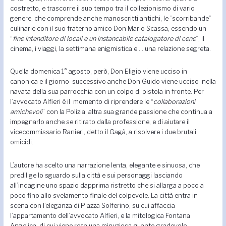
costretto, e trascorre il suo tempo tra il collezionismo di vario
genere, che comprende anche manoscritti antichi, le ”scorribande”
culinarie con il suo fraterno amico Don Mario Scassa, essendo un
“
fine intenditore di locali
e un instancabile
catalogatore di cene
”, il
cinema, i viaggi, la settimana enigmistica e … una relazione segreta.
Quella domenica 1° agosto, però, Don Eligio viene ucciso in
canonica e il giorno successivo anche Don Guido viene ucciso nella
navata della sua parrocchia con un colpo di pistola in fronte. Per
l’avvocato Alfieri è il momento di riprendere le “
collaborazioni
amichevoli
” con la Polizia, altra sua grande passione che continua a
impegnarlo anche se ritirato dalla professione, e di aiutare il
vicecommissario Ranieri, detto il Gagà, a risolvere i due brutali
omicidi.
L’autore ha scelto una narrazione lenta, elegante e sinuosa, che
predilige lo sguardo sulla città e sui personaggi lasciando
all’indagine uno spazio dapprima ristretto che si allarga a poco a
poco fino allo svelamento finale del colpevole. La città entra in
scena con l’eleganza di Piazza Solferino, su cui affaccia
l’appartamento dell’avvocato Alfieri, e la mitologica Fontana
Angelica, di cui viene resa una minuziosa quanto gradevole