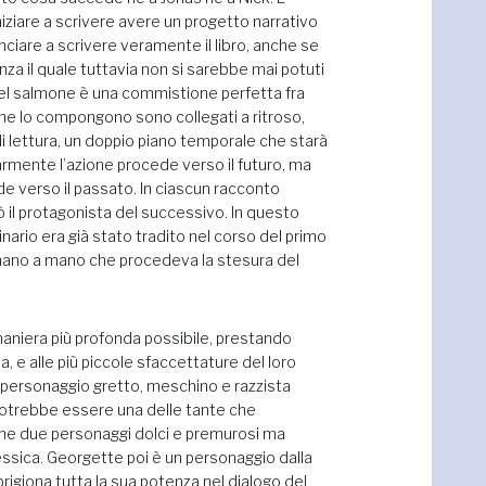
iziare a scrivere avere un progetto narrativo
ciare a scrivere veramente il libro, anche se
senza il quale tuttavia non si sarebbe mai potuti
o del salmone è una commistione perfetta fra
che lo compongono sono collegati a ritroso,
di lettura, un doppio piano temporale che starà
olarmente l’azione procede verso il futuro, ma
ede verso il passato. In ciascun racconto
 il protagonista del successivo. In questo
inario era già stato tradito nel corso del primo
mano a mano che procedeva la stesura del
 maniera più profonda possibile, prestando
a, e alle più piccole sfaccettature del loro
 personaggio gretto, meschino e razzista
potrebbe essere una delle tante che
che due personaggi dolci e premurosi ma
essica. Georgette poi è un personaggio dalla
rigiona tutta la sua potenza nel dialogo del