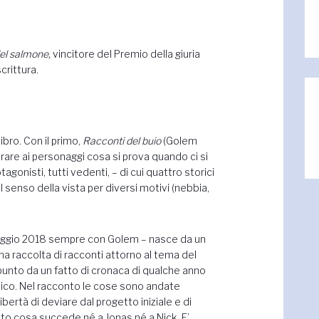
 del salmone,
vincitore del Premio della giuria
crittura.
bro. Con il primo,
Racconti del buio
(Golem
orare ai personaggi cosa si prova quando ci si
otagonisti, tutti vedenti, – di cui quattro storici
l senso della vista per diversi motivi (nebbia,
maggio 2018 sempre con Golem – nasce da un
na raccolta di racconti attorno al tema del
punto da un fatto di cronaca di qualche anno
tistico. Nel racconto le cose sono andate
ertà di deviare dal progetto iniziale e di
cato cosa succede né a Jonas né a Nick. E’