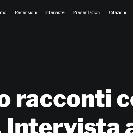
amo
Recensioni
Interviste
Presentazioni
Citazioni
o racconti 
 Intervista 