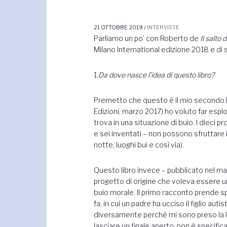
articoli
21 OTTOBRE 2019
/
INTERVISTE
Parliamo un po’ con Roberto de
Il salto
Milano International edizione 2018 e di s
1.
Da dove nasce l’idea di questo libro?
Premetto che questo è il mio secondo li
Edizioni, marzo 2017) ho voluto far espl
trova in una situazione di buio. I dieci pr
e sei inventati – non possono sfruttare i
notte, luoghi bui e così via).
Questo libro invece – pubblicato nel 
progetto di origine che voleva essere u
buio morale. Il primo racconto prende s
fa, in cui un padre ha ucciso il figlio au
diversamente perché mi sono preso la lib
lasciare un finale aperto: non è specifi