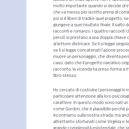
molto importante quando si decide di in
che va messo per iscritto prima di comin
poi si è liberi di tradire quel progetto, 
giungere a quel risultato finale. Il salt
racconti e romanzo. I quattro racconti 
perciò si prestano a una doppia chiave 
al lettore districare. Se li si legge sing
se li si legge concatenati l’azione proc
muore un personaggio, che diventa però
caso, dato che il progetto narrativo orig
racconto, la vicenda ha preso forma a 
libro stesso.
Ho cercato di costruire i personaggi in
particolare attenzione alla loro psicologi
carattere. In questo modo sono nati un
come Gordon, che è plausibile perché 
incontriamo sulla nostra strada, ma an
altrettanto sfortunati come Virginia e J
grande complessità esistenziale, che sp