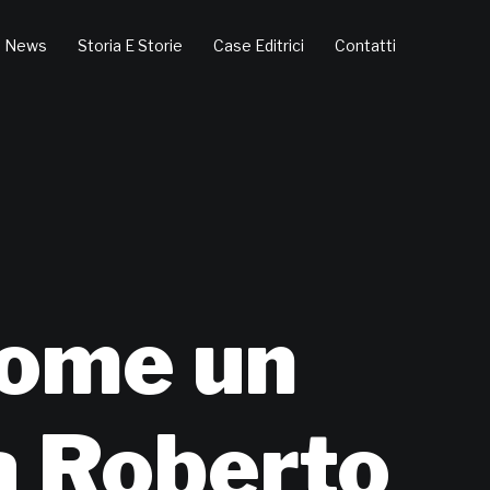
News
Storia E Storie
Case Editrici
Contatti
come un
a Roberto