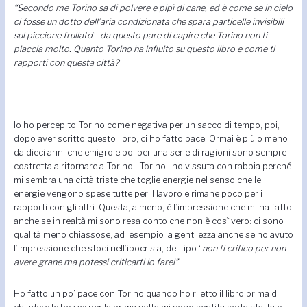
“Secondo me Torino sa di polvere e pipì di cane, ed è come se in cielo
ci fosse un dotto dell’aria condizionata che spara particelle invisibili
sul piccione frullato
”:
da questo pare di capire che Torino non ti
piaccia molto.
Quanto Torino ha influito su questo libro e come ti
rapporti con questa città?
Io ho percepito Torino come negativa per un sacco di tempo, poi,
dopo aver scritto questo libro, ci ho fatto pace. Ormai è più o meno
da dieci anni che emigro e poi per una serie di ragioni sono sempre
costretta a ritornare a Torino. Torino l’ho vissuta con rabbia perché
mi sembra una città triste che toglie energie nel senso che le
energie vengono spese tutte per il lavoro e rimane poco per i
rapporti con gli altri. Questa, almeno, è l’impressione che mi ha fatto
anche se in realtà mi sono resa conto che non è così vero: ci sono
qualità meno chiassose, ad esempio la gentilezza anche se ho avuto
l’impressione che sfoci nell’ipocrisia, del tipo “
non ti critico per non
avere grane ma potessi criticarti lo farei”
.
Ho fatto un po’ pace con Torino quando ho riletto il libro prima di