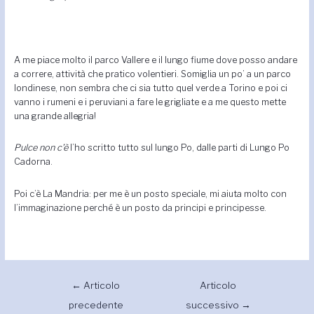
A me piace molto il parco Vallere e il lungo fiume dove posso andare
a correre, attività che pratico volentieri. Somiglia un po’ a un parco
londinese, non sembra che ci sia tutto quel verde a Torino e poi ci
vanno i rumeni e i peruviani a fare le grigliate e a me questo mette
una grande allegria!
Pulce non c’è
l’ho scritto tutto sul lungo Po, dalle parti di Lungo Po
Cadorna.
Poi c’è La Mandria: per me è un posto speciale, mi aiuta molto con
l’immaginazione perché è un posto da principi e principesse.
←
Articolo
Articolo
precedente
successivo
→