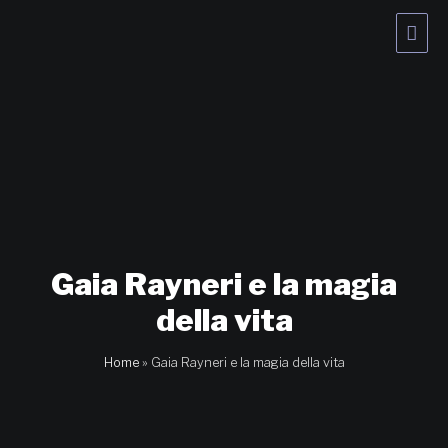
Vai
Men
al
contenuto
princ
Gaia Rayneri e la magia
della vita
Home
»
Gaia Rayneri e la magia della vita