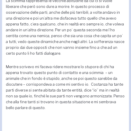
La scimmia rappresenta le vecchie abitudine da cui ci si vuole
liberare che però sono dure a morire. In questo processo di
osservazione delle parti, anche delle più terribili, a volte andavo in
una direzione e poi un’altra me disfaceva tutto quello che avevo
appena fatto, c’era qualcuno, che in realtà ero sempre io, che voleva
andare in un’altra direzione. Per un po’ questa seconda me l’ho
sentita come una nemica, penso che sia una cosa che capita un po’
a tutti, vedo queste dinamiche anche negli altri. La sofferenza nasce
proprio dai due opposti che non vanno insieme fino a che ad un
certo punto li ho fatti dialogare.
Mentre scrivevo mi faceva ridere mostrare lo stupore di chi ha
appena trovato questo punto di contatto e una scimmia – un
animale che in fondo è stupido, anche se poi questo sarebbe da
discutere – corrispondeva a come mi sentivo io. Costanza ha tante
parti diverse si sente abitata da tante entità, dice “io” ma in realtà
non sa quale io, finché le sue parti non vengono armonizzate. Penso
che alla fine tanti si trovano in questa situazione e mi sembrava
bello parlare di questo.