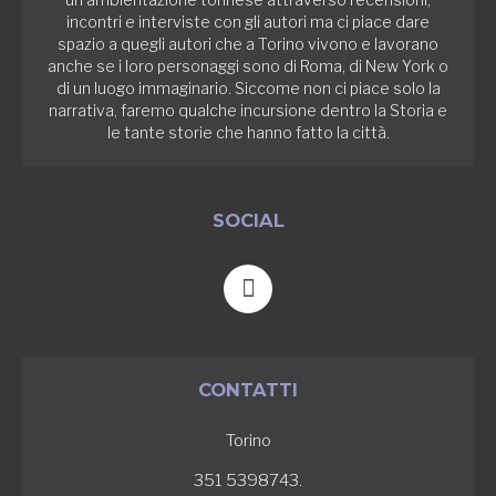
incontri e interviste con gli autori ma ci piace dare
spazio a quegli autori che a Torino vivono e lavorano
anche se i loro personaggi sono di Roma, di New York o
di un luogo immaginario. Siccome non ci piace solo la
narrativa, faremo qualche incursione dentro la Storia e
le tante storie che hanno fatto la città.
SOCIAL
F
a
c
e
b
CONTATTI
o
o
Torino
k
-
351 5398743.
f