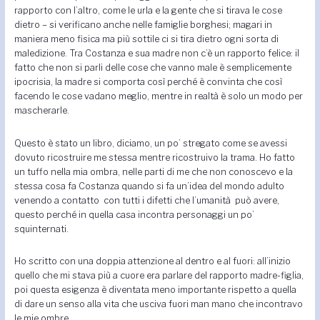
rapporto con l’altro, come le urla e la gente che si tirava le cose
dietro – si verificano anche nelle famiglie borghesi; magari in
maniera meno fisica ma più sottile ci si tira dietro ogni sorta di
maledizione. Tra Costanza e sua madre non c’è un rapporto felice: il
fatto che non si parli delle cose che vanno male è semplicemente
ipocrisia, la madre si comporta così perché è convinta che così
facendo le cose vadano meglio, mentre in realtà è solo un modo per
mascherarle.
Questo è stato un libro, diciamo, un po’ stregato come se avessi
dovuto ricostruire me stessa mentre ricostruivo la trama. Ho fatto
un tuffo nella mia ombra, nelle parti di me che non conoscevo e la
stessa cosa fa Costanza quando si fa un’idea del mondo adulto
venendo a contatto con tutti i difetti che l’umanità può avere,
questo perché in quella casa incontra personaggi un po’
squinternati.
Ho scritto con una doppia attenzione al dentro e al fuori: all’inizio
quello che mi stava più a cuore era parlare del rapporto madre-figlia,
poi questa esigenza è diventata meno importante rispetto a quella
di dare un senso alla vita che usciva fuori man mano che incontravo
le mie ombre.