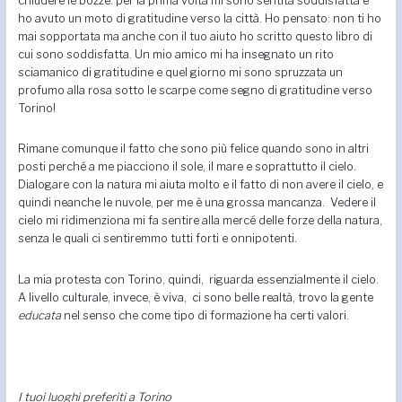
chiudere le bozze: per la prima volta mi sono sentita soddisfatta e
ho avuto un moto di gratitudine verso la città. Ho pensato: non ti ho
mai sopportata ma anche con il tuo aiuto ho scritto questo libro di
cui sono soddisfatta. Un mio amico mi ha insegnato un rito
sciamanico di gratitudine e quel giorno mi sono spruzzata un
profumo alla rosa sotto le scarpe come segno di gratitudine verso
Torino!
Rimane comunque il fatto che sono più felice quando sono in altri
posti perché a me piacciono il sole, il mare e soprattutto il cielo.
Dialogare con la natura mi aiuta molto e il fatto di non avere il cielo, e
quindi neanche le nuvole, per me è una grossa mancanza. Vedere il
cielo mi ridimenziona mi fa sentire alla mercé delle forze della natura,
senza le quali ci sentiremmo tutti forti e onnipotenti.
La mia protesta con Torino, quindi, riguarda essenzialmente il cielo.
A livello culturale, invece, è viva, ci sono belle realtà, trovo la gente
educata
nel senso che come tipo di formazione ha certi valori.
I tuoi luoghi preferiti a Torino