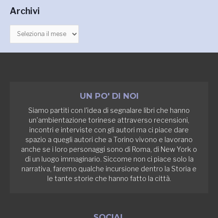
r
h
Archivi
c
i
a
v
:
i
UN PO' DI NOI
Siamo partiti con l'idea di segnalare libri che hanno
un'ambientazione torinese attraverso recensioni,
incontri e interviste con gli autori ma ci piace dare
spazio a quegli autori che a Torino vivono e lavorano
anche se i loro personaggi sono di Roma, di New York o
di un luogo immaginario. Siccome non ci piace solo la
narrativa, faremo qualche incursione dentro la Storia e
le tante storie che hanno fatto la città.
SOCIAL