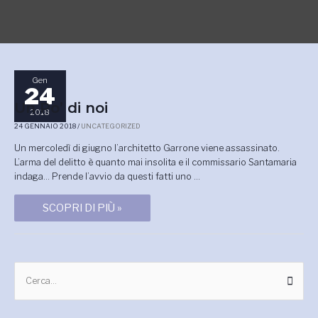
Gen
24
UN
Un Po’ di noi
PO’
2018
DI
24 GENNAIO 2018
/
UNCATEGORIZED
NOI
Un mercoledì di giugno l’architetto Garrone viene assassinato.
L’arma del delitto è quanto mai insolita e il commissario Santamaria
indaga… Prende l’avvio da questi fatti uno …
SCOPRI DI PIÙ »
A
C
r
e
c