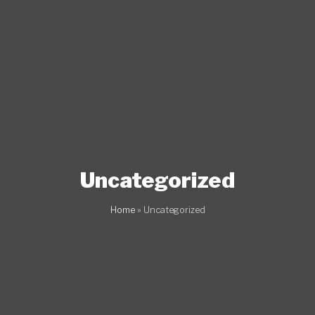
Vai
al
contenuto
Uncategorized
Home
»
Uncategorized