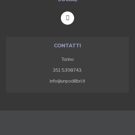
F
a
c
e
b
CONTATTI
o
o
Torino
k
-
351 5398743.
f
info@unpodilibri.it