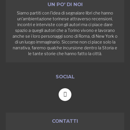
UN PO' DI NOI
Siamo partiti con l'idea di segnalare libri che hanno
un'ambientazione torinese attraverso recensioni,
incontri e interviste con gli autori ma ci piace dare
spazio a quegli autori che a Torino vivono e lavorano
anche se i loro personaggi sono di Roma, di New York o
di un luogo immaginario. Siccome non ci piace solo la
narrativa, faremo qualche incursione dentro la Storia e
le tante storie che hanno fatto la città.
SOCIAL
F
a
c
e
b
CONTATTI
o
o