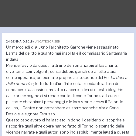
Navigazione
articoli
24 GENNAIO 2018
/
UNCATEGORIZED
Un mercoledì di giugno l’architetto Garrone viene assassinato.
L’arma del delitto è quanto mai insolita e il commissario Santamaria
indaga…
Prende l’avvio da questi fatti uno dei romanzi più affascinanti,
divertenti, coinvolgenti, senza dubbio geniali della letteratura
contemporanea, ambientato proprio sulle sponde del Po.
La donna
della domenica,
letto tutto d’un fiato nella trepidante attesa di
conoscere l’assassino, ha fatto nascere l’idea di questo blog. Fin
dalle prime pagine ci si rende conto di come Torino sia il cuore
pulsante che anima i personaggi e le loro storie: senza il Balon, la
collina, il Centro non potrebbero esistere neanche Maria Carla
Dosio e la signora Tabusso.
Questo capolavoro ci ha lasciato in dono il desiderio di scoprire e
riscoprire quali altre opere hanno fatto di Torino lo scenario delle
vicende narrate e quali autori sono indissolubilmente legati a questa