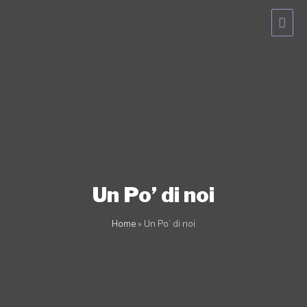
Vai
Men
al
contenuto
princ
Un Po’ di noi
Home
»
Un Po’ di noi