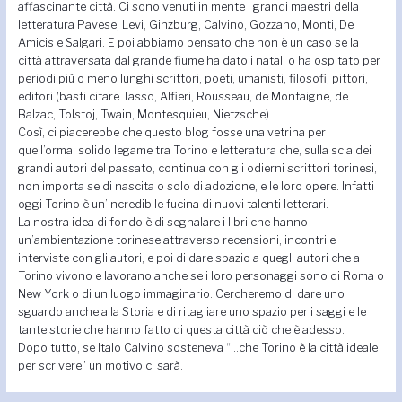
affascinante città. Ci sono venuti in mente i grandi maestri della
letteratura Pavese, Levi, Ginzburg, Calvino, Gozzano, Monti, De
Amicis e Salgari. E poi abbiamo pensato che non è un caso se la
città attraversata dal grande fiume ha dato i natali o ha ospitato per
periodi più o meno lunghi scrittori, poeti, umanisti, filosofi, pittori,
editori (basti citare Tasso, Alfieri, Rousseau, de Montaigne, de
Balzac, Tolstoj, Twain, Montesquieu, Nietzsche).
Così, ci piacerebbe che questo blog fosse una vetrina per
quell’ormai solido legame tra Torino e letteratura che, sulla scia dei
grandi autori del passato, continua con gli odierni scrittori torinesi,
non importa se di nascita o solo di adozione, e le loro opere. Infatti
oggi Torino è un’incredibile fucina di nuovi talenti letterari.
La nostra idea di fondo è di segnalare i libri che hanno
un’ambientazione torinese attraverso recensioni, incontri e
interviste con gli autori, e poi di dare spazio a quegli autori che a
Torino vivono e lavorano anche se i loro personaggi sono di Roma o
New York o di un luogo immaginario. Cercheremo di dare uno
sguardo anche alla Storia e di ritagliare uno spazio per i saggi e le
tante storie che hanno fatto di questa città ciò che è adesso.
Dopo tutto, se Italo Calvino sosteneva “…che Torino è la città ideale
per scrivere” un motivo ci sarà.