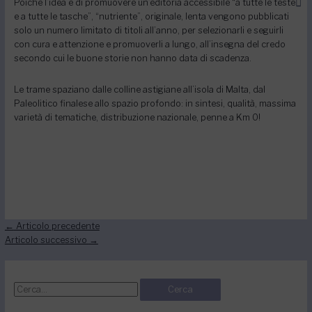
Poiché l’idea è di promuovere un’editoria accessibile “a tutte le teste
e a tutte le tasche”, “nutriente”, originale, lenta vengono pubblicati
solo un numero limitato di titoli all’anno, per selezionarli e seguirli
con cura e attenzione e promuoverli a lungo, all’insegna del credo
secondo cui le buone storie non hanno data di scadenza.
Le trame spaziano dalle colline astigiane all’isola di Malta, dal
Paleolitico finalese allo spazio profondo: in sintesi, qualità, massima
varietà di tematiche, distribuzione nazionale, penne a Km 0!
←
Articolo precedente
Articolo successivo
→