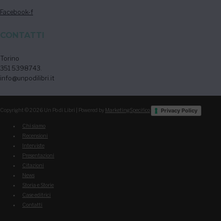
Facebook-f
CONTATTI
Torino
351 5398743.
info@unpodilibri.it
Privacy Policy
Copyright © 2026
Un Po di Libri
| Powered by
MarketingSpecifico
Chi siamo
Recensioni
Interviste
Presentazioni
Citazioni
News
Storia e Storie
Case editrici
Contatti