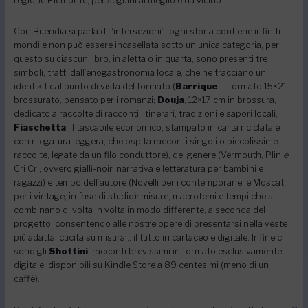
regione Piemonte, per seguirli al meglio e da vicino.
Con Buendia si parla di “intersezioni”: ogni storia contiene infiniti
mondi e non può essere incasellata sotto un’unica categoria, per
questo su ciascun libro, in aletta o in quarta, sono presenti tre
simboli, tratti dall’enogastronomia locale, che ne tracciano un
identikit dal punto di vista del formato (
Barrique
, il formato 15×21
brossurato, pensato per i romanzi;
Douja
, 12×17 cm in brossura,
dedicato a raccolte di racconti, itinerari, tradizioni e sapori locali;
Fiaschetta
, il tascabile economico, stampato in carta riciclata e
con rilegatura leggera, che ospita racconti singoli o piccolissime
raccolte, legate da un filo conduttore), del genere (Vermouth, Plin
e
Cri Cri, ovvero gialli-noir, narrativa e letteratura per bambini e
ragazzi) e tempo dell’autore (Novelli per i contemporanei e Moscati
per i vintage, in fase di studio): misure, macrotemi e tempi che si
combinano di volta in volta in modo differente, a seconda del
progetto, consentendo alle nostre opere di presentarsi nella veste
più adatta, cucita su misura… il tutto in cartaceo e digitale. Infine ci
sono gli
Shottini
: racconti brevissimi in formato esclusivamente
digitale, disponibili su Kindle Store a 89 centesimi (meno di un
caffè).