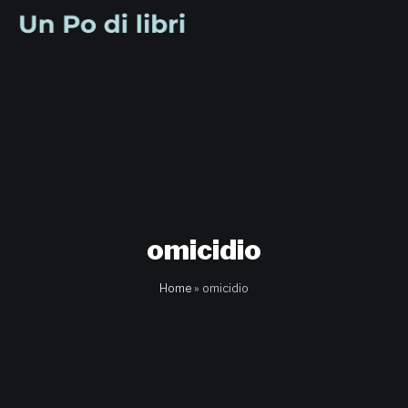
Vai
al
contenuto
omicidio
Home
»
omicidio