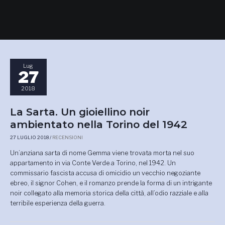
Lug
27
2018
La Sarta. Un gioiellino noir
ambientato nella Torino del 1942
27 LUGLIO 2018
/
RECENSIONI
Un’anziana sarta di nome Gemma viene trovata morta nel suo
appartamento in via Conte Verde a Torino, nel 1942. Un
commissario fascista accusa di omicidio un vecchio negoziante
ebreo, il signor Cohen, e il romanzo prende la forma di un intrigante
noir collegato alla memoria storica della città, all’odio razziale e alla
terribile esperienza della guerra.