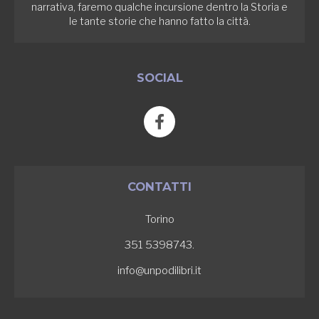
narrativa, faremo qualche incursione dentro la Storia e
le tante storie che hanno fatto la città.
SOCIAL
F
a
c
e
b
CONTATTI
o
o
Torino
k
-
351 5398743.
f
info@unpodilibri.it