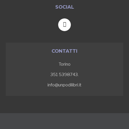
SOCIAL
F
a
c
e
b
CONTATTI
o
o
Torino
k
-
351 5398743.
f
info@unpodilibri.it