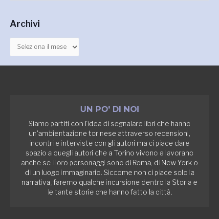
e
c
r
h
Archivi
c
i
a
v
:
i
UN PO' DI NOI
Siamo partiti con l'idea di segnalare libri che hanno
un'ambientazione torinese attraverso recensioni,
incontri e interviste con gli autori ma ci piace dare
spazio a quegli autori che a Torino vivono e lavorano
anche se i loro personaggi sono di Roma, di New York o
di un luogo immaginario. Siccome non ci piace solo la
narrativa, faremo qualche incursione dentro la Storia e
le tante storie che hanno fatto la città.