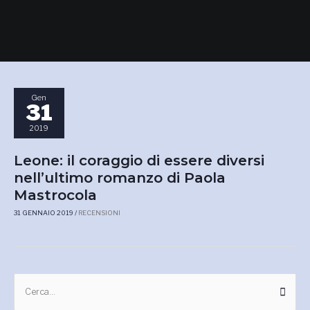
Gen
31
2019
Leone: il coraggio di essere diversi
nell’ultimo romanzo di Paola
Mastrocola
31 GENNAIO 2019
/
RECENSIONI
A
C
r