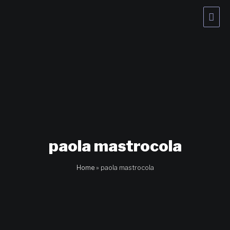
Vai
Men
al
contenuto
princ
paola mastrocola
Home
»
paola mastrocola